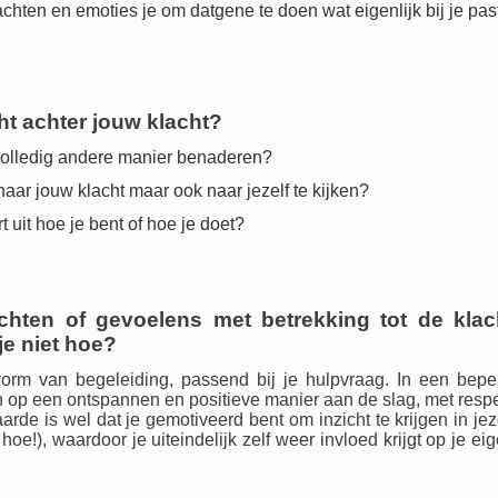
en en emoties je om datgene te doen wat eigenlijk bij je pas
cht achter jouw klacht?
n volledig andere manier benaderen?
naar jouw klacht maar ook naar jezelf te kijken?
t uit hoe je bent of hoe je doet?
achten of gevoelens met betrekking tot
de klac
je niet hoe?
orm van begeleiding, passend bij je hulpvraag. In een bepe
 op een ontspannen en positieve manier aan de slag, met resp
arde is wel dat je gemotiveerd bent om inzicht te krijgen in jez
hoe!), waardoor je uiteindelijk zelf weer invloed krijgt op je ei