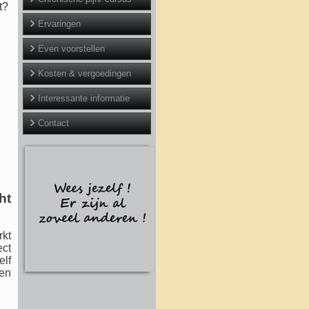
t?
Ervaringen
Even voorstellen
Kosten & vergoedingen
Interessante informatie
Contact
ht
rkt
ect
elf
gen