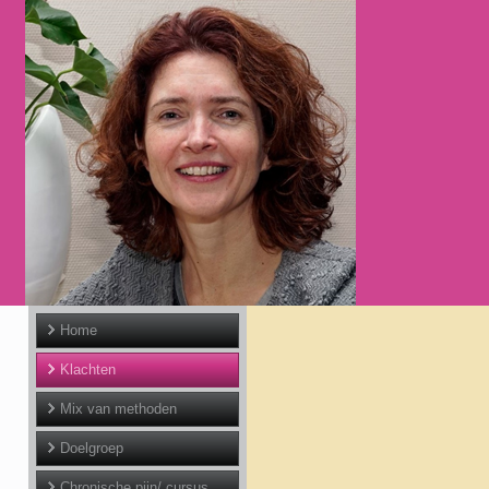
Home
Klachten
Mix van methoden
Doelgroep
Chronische pijn/ cursus