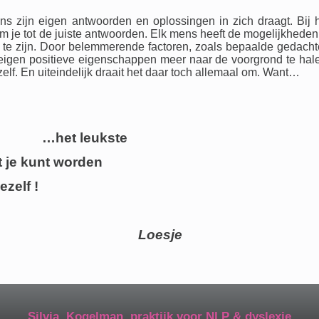
ens zijn eigen antwoorden en oplossingen in zich draagt. Bij 
om je tot de juiste antwoorden. Elk mens heeft de mogelijkheden
g te zijn. Door belemmerende factoren, zoals bepaalde gedach
eigen positieve eigenschappen meer naar de voorgrond te hal
zelf. En uiteindelijk draait het daar toch allemaal om. Want…
…het leukste
t worden
f !
Loesje
Silvia Kogelman, praktijk voor NLP & dyslexie